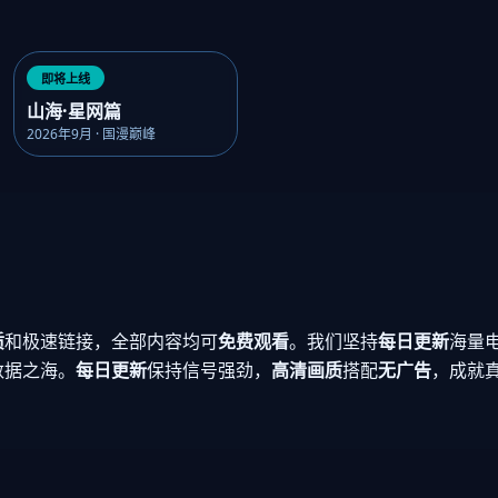
即将上线
山海·星网篇
2026年9月 · 国漫巅峰
质
和极速链接，全部内容均可
免费观看
。我们坚持
每日更新
海量
数据之海。
每日更新
保持信号强劲，
高清画质
搭配
无广告
，成就