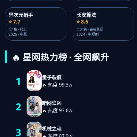
异次元猎手
长安算法
⭐ 7.7
⭐ 8.6
全1集 · 科幻
全34集 · 古装悬疑
2025 · 电影
2024 · 电视剧
🔥 星网热力榜 · 全网飙升
量子裂痕
1
🔥 热度 99.3w
暗网追凶
2
🔥 热度 93.6w
机械之魂
3
🔥 热度 87.9w