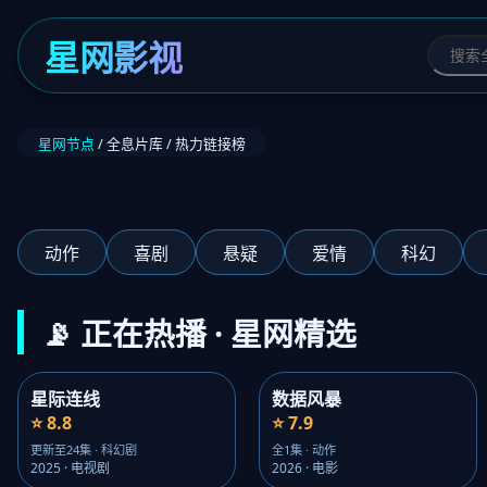
星网影视
星网节点
/ 全息片库 / 热力链接榜
‹
动作
喜剧
悬疑
爱情
科幻
📡 正在热播 · 星网精选
星际连线
数据风暴
⭐ 8.8
⭐ 7.9
更新至24集 · 科幻剧
全1集 · 动作
2025 · 电视剧
2026 · 电影