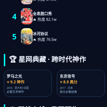
全息脱口秀
4
🔥 热度 82.1w
冰河协议
5
🔥 热度 76.5w
🏆 星网典藏 · 跨时代神作
罗马之光
东京信号
⭐ 9.2 神作
⭐ 8.9 高分
2016 · 意大利/法国
2017 · 日本
必看艺术神作
高分必看经典