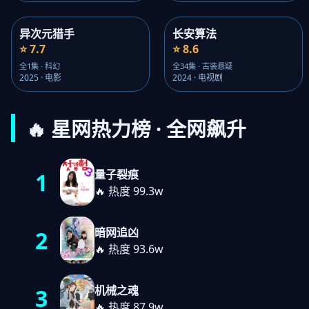
异次元猎手
长安算法
⭐ 7.7
⭐ 8.6
全1集 · 科幻
全34集 · 古装悬疑
2025 · 电影
2024 · 电视剧
🔥 星网热力榜 · 全网飙升
量子裂痕
1
🔥 热度 99.3w
暗网追凶
2
🔥 热度 93.6w
机械之魂
3
🔥 热度 87.9w