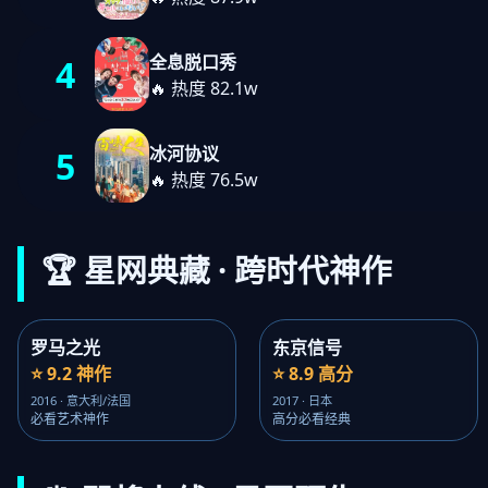
全息脱口秀
4
🔥 热度 82.1w
冰河协议
5
🔥 热度 76.5w
🏆 星网典藏 · 跨时代神作
罗马之光
东京信号
⭐ 9.2 神作
⭐ 8.9 高分
2016 · 意大利/法国
2017 · 日本
必看艺术神作
高分必看经典