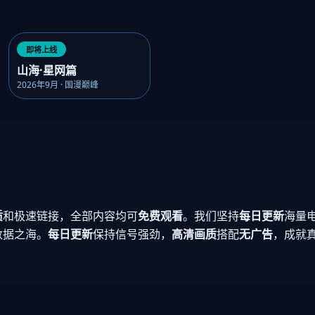
即将上线
山海·星网篇
2026年9月 · 国漫巅峰
质
和极速链接，全部内容均可
免费观看
。我们坚持
每日更新
海量
数据之海。
每日更新
保持信号强劲，
高清画质
搭配
无广告
，成就