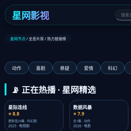
星网影视
星网节点
/ 全息片库 / 热力链接榜
‹
动作
喜剧
悬疑
爱情
科幻
📡 正在热播 · 星网精选
星际连线
数据风暴
⭐ 8.8
⭐ 7.9
更新至24集 · 科幻剧
全1集 · 动作
2025 · 电视剧
2026 · 电影