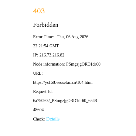
星网影视
电影
电视剧
综艺
动漫
星网节点
/ 全息片库 / 热力链接榜
‹
›
动作
喜剧
悬疑
爱情
科幻
古装
冒险
惊悚
📡 正在热播 · 星网精选
更多信号
星际连线
数据风暴
⭐ 8.8
⭐ 7.9