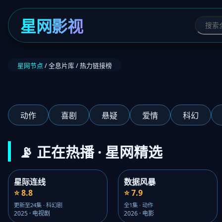
星网影视
星网节点
/ 全息片库 / 热力链接榜
‹
动作
喜剧
悬疑
爱情
科幻
📡 正在热播 · 星网精选
星际连线
数据风暴
⭐ 8.8
⭐ 7.9
更新至24集 · 科幻剧
全1集 · 动作
2025 · 电视剧
2026 · 电影