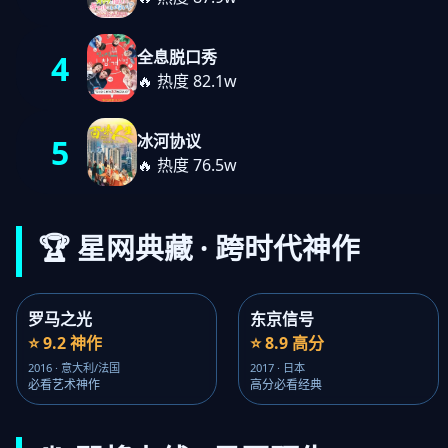
全息脱口秀
4
🔥 热度 82.1w
冰河协议
5
🔥 热度 76.5w
🏆 星网典藏 · 跨时代神作
罗马之光
东京信号
⭐ 9.2 神作
⭐ 8.9 高分
2016 · 意大利/法国
2017 · 日本
必看艺术神作
高分必看经典