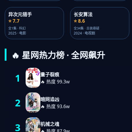
异次元猎手
长安算法
⭐ 7.7
⭐ 8.6
全1集 · 科幻
全34集 · 古装悬疑
2025 · 电影
2024 · 电视剧
🔥 星网热力榜 · 全网飙升
量子裂痕
1
🔥 热度 99.3w
暗网追凶
2
🔥 热度 93.6w
机械之魂
3
🔥 热度 87.9w