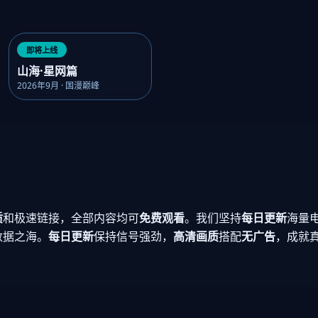
即将上线
山海·星网篇
2026年9月 · 国漫巅峰
质
和极速链接，全部内容均可
免费观看
。我们坚持
每日更新
海量
数据之海。
每日更新
保持信号强劲，
高清画质
搭配
无广告
，成就