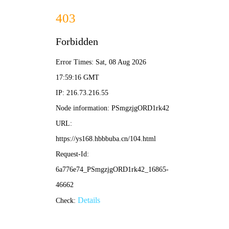
星网影视
电影
电视剧
综艺
动漫
星网节点
/ 全息片库 / 热力链接榜
‹
›
动作
喜剧
悬疑
爱情
科幻
古装
冒险
惊悚
📡 正在热播 · 星网精选
更多信号
星际连线
数据风暴
⭐ 8.8
⭐ 7.9