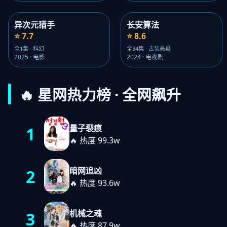
异次元猎手
长安算法
⭐ 7.7
⭐ 8.6
全1集 · 科幻
全34集 · 古装悬疑
2025 · 电影
2024 · 电视剧
🔥 星网热力榜 · 全网飙升
量子裂痕
1
🔥 热度 99.3w
暗网追凶
2
🔥 热度 93.6w
机械之魂
3
🔥 热度 87.9w