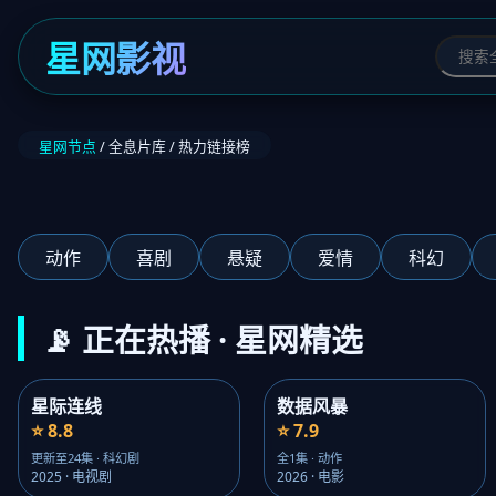
星网影视
星网节点
/ 全息片库 / 热力链接榜
‹
动作
喜剧
悬疑
爱情
科幻
📡 正在热播 · 星网精选
星际连线
数据风暴
⭐ 8.8
⭐ 7.9
更新至24集 · 科幻剧
全1集 · 动作
2025 · 电视剧
2026 · 电影