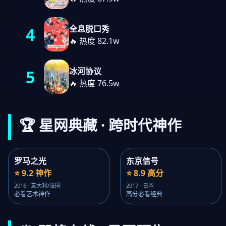
全息脱口秀
4
🔥 热度 82.1w
冰河协议
5
🔥 热度 76.5w
🏆 星网典藏 · 跨时代神作
罗马之光
东京信号
⭐ 9.2 神作
⭐ 8.9 高分
2016 · 意大利/法国
2017 · 日本
必看艺术神作
高分必看经典