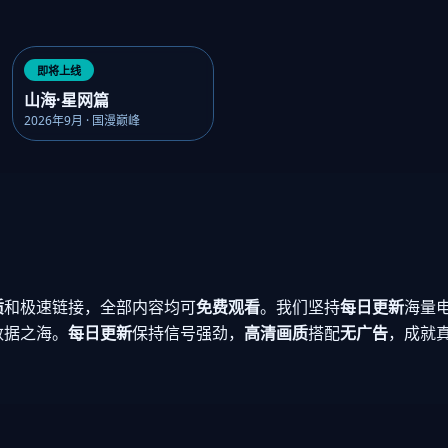
即将上线
山海·星网篇
2026年9月 · 国漫巅峰
质
和极速链接，全部内容均可
免费观看
。我们坚持
每日更新
海量
数据之海。
每日更新
保持信号强劲，
高清画质
搭配
无广告
，成就